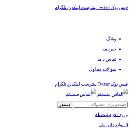
فیس بوک
Twitter
پینترست
لینکدین
تلگرام
فروشگاه الماس سیستم ﻋﺮﺿﻪ کننده اﻧﻮاع ﻣﺤﺼﻮﻻت دﯾﺠﯿﺘﺎل
وبلاگ
خبرنامه
تماس با ما
سوالات متداول
فیس بوک
Twitter
پینترست
لینکدین
تلگرام
جستجو
ورود / فرم ثبت نام
0
موارد
/
0
تومان