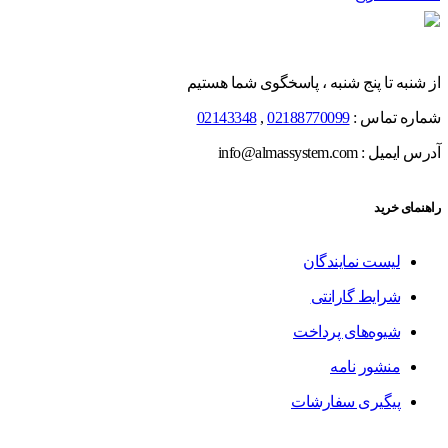
از شنبه تا پنج شنبه ، پاسخگوی شما هستیم
شماره تماس :
02188770099
,
02143348
آدرس ایمیل : info@almassystem.com
راهنمای خرید
لیست نمایندگان
شرایط گارانتی
شیوه‌های پرداخت
منشور نامه
پیگیری سفارشات