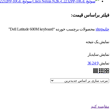
سوئیچ Cisco Nexus N2K-C2232PP-10GE
فیلتر براساس قیمت:
خانه
shop
محصولات برچسب خورده “Dell Latitude 600M keyboard”
نمایش یک نتیجه
نمایش سایدبار
نمایش
9
24
36
مقایسه کنید