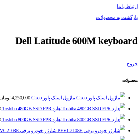
ارتباط با ما
بازگشت به محصولات
Dell Latitude 600M keyboard
خروج
محصولات
ماژول استک پاور Cisco
4,250,000
تومان
هارد Toshiba 480GB SSD FPR
0
هارد Toshiba 800GB SSD FPR
0
شارژر خودرو برقی PEVC2108E