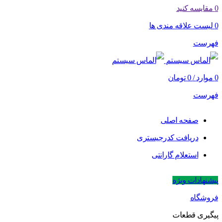
0
مقایسه کنید
0
لیست علاقه مندی ها
فهرست
0
موارد
/
0
تومان
فهرست
صفحه اصلی
دریافت کدرجیستری
استعلام گارانتی
پیشنهادات ویژه
فروشگاه
پیگیری قطعات