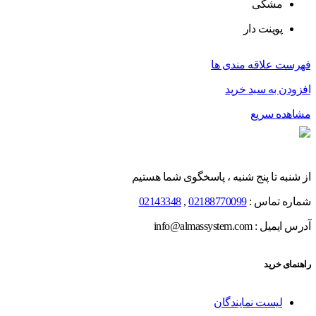
مشکی
پوینت دار
فهرست علاقه مندی ها
افزودن به سبد خرید
مشاهده سریع
از شنبه تا پنج شنبه ، پاسخگوی شما هستیم
شماره تماس :
02188770099
,
02143348
آدرس ایمیل : info@almassystem.com
راهنمای خرید
لیست نمایندگان