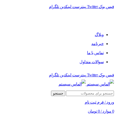
فیس بوک
Twitter
پینترست
لینکدین
تلگرام
فروشگاه الماس سیستم ﻋﺮﺿﻪ کننده اﻧﻮاع ﻣﺤﺼﻮﻻت دﯾﺠﯿﺘﺎل
وبلاگ
خبرنامه
تماس با ما
سوالات متداول
فیس بوک
Twitter
پینترست
لینکدین
تلگرام
جستجو
ورود / فرم ثبت نام
0
موارد
/
0
تومان