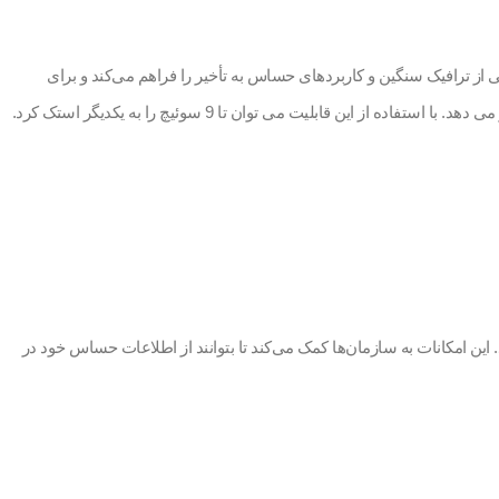
ردند. این پهنای باند بالا، امکان پشتیبانی از ترافیک سنگین و کاربردهای حساس به تأخیر را فراهم می‌کند و برای
سازمان‌هایی که نیاز به سرعت عمل بالا در شبکه دارند، ایده‌آل است. سوئیچ های سری 3850 دو قابلیت مهم StackWise و Stack Power را در اختیار شما قرار می دهد. با استفاده از این قابلیت می توان تا 9 سوئیچ را به یکدیگر استک کرد.
یتی پیشرفته هستند که شامل امکان شناسایی و جلوگیری از حملات DDoS و مدیریت هویت می‌شود. این امکانات به سازمان‌ها کمک می‌کند تا بتوانند از اطلاعات حساس خود در