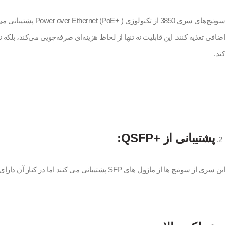
کند.
پشتیبانی از +QSFP:
این سری از سوئیچ ها از ماژول های SFP پشتیبانی می کنند اما در کنار آن دارای 2 الی 4 ماژول +QSFP هستند که به عنوان پورت Uplink استفاده می شوند. این پورت ها از سرعت های 1 گیگ، 10 گیگ و 40 گیگ پشتیبانی می کنند.