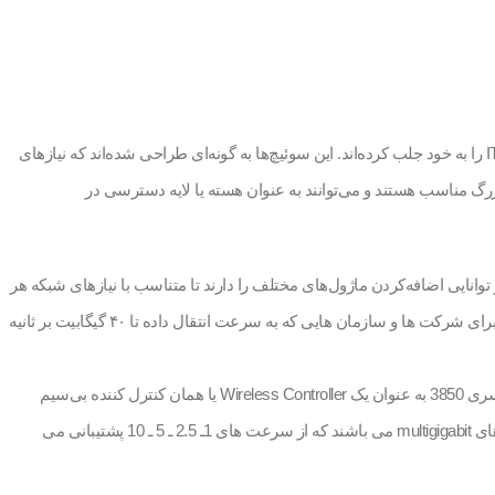
سوئیچ‌های سری 3850 به عنوان بخشی از خانواده Cisco Catalyst در سال 2014 معرفی شدند و از آن زمان تاکنون، توجه بسیاری از مدیران شبکه و مهندسان IT را به خود جلب کرده‌اند. این سوئیچ‌ها به گونه‌ای طراحی شده‌اند که نیازهای
ی استفاده در سازمان‌هایی با نیازهای متوسط تا بزرگ مناسب هستند و می‌توانند به عنوان هسته یا لایه دسترسی در
اند و توانایی اضافه‌کردن ماژول‌های مختلف را دارند تا متناسب با نیازهای شبکه هر
سازمان عمل کنند. طراحی باریک و مدرن این دستگاه‌ها، نصب و نگهداری آنها را در رک‌ها راحت‌تر کرده و فضا را بهینه می‌سازند. این سری از سوئیچ های شبکه برای شرکت ها و سازمان هایی که به سرعت انتقال داده تا ۴۰ گیگابیت بر ثانیه
سوئیچ های سری 3850 در تعداد پورت 24 و 48 عرضه شده اند و از انعطاف پذیری بسیار بالایی برخوردار هستند. زیرا یک ادمین می‌تواند در شبکه از سوئیچ‌های سری 3850 به عنوان یک Wireless Controller یا همان کنترل کننده بی‌سیم
استفاده کند. سوئیچ‌های سیسکو سری 3850 به شما امکان دسترسی هوشمند، ساده و بسیار امن با یک کنترلر یکپارچه را می دهد. این محصولات دارای پورت های multigigabit می باشند که از سرعت های 1ـ 2.5 ـ 5 ـ 10 پشتیبانی می