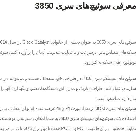
معرفی سوئیچ‌های سری 3850
توپولوژی‌های شبکه به کار رود.
سوئیچ‌های سیسکو سری 3850 در طراحی خود منعطف هستند
نیاز دارند مناسب است.
نمایند. همچنین دارای قابلیت POE و +POE جهت تامین برق تا 30 وات در هر پورت و UPOE جهت تامین برق تا 60 وات می باشد.