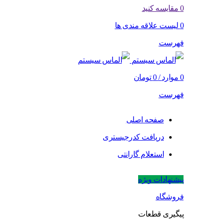
0
مقایسه کنید
0
لیست علاقه مندی ها
فهرست
0
موارد
/
0
تومان
فهرست
صفحه اصلی
دریافت کدرجیستری
استعلام گارانتی
پیشنهادات ویژه
فروشگاه
پیگیری قطعات