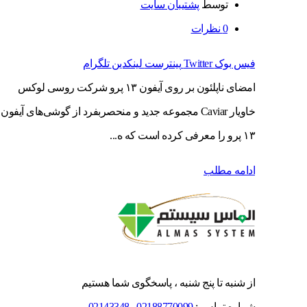
توسط
پشتیبان سایت
0
نظرات
فیس بوک
Twitter
پینترست
لینکدین
تلگرام
امضای ناپلئون بر روی آیفون ۱۳ پرو شرکت روسی لوکس
خاویار Caviar مجموعه جدید و منحصربفرد از گوشی‌های آیفون
۱۳ پرو را معرفی کرده است که ه...
ادامه مطلب
از شنبه تا پنج شنبه ، پاسخگوی شما هستیم
شماره تماس :
02188770099
,
02143348