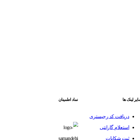
یر لینک ها
نماد اطمینان
دریافت کد رجیستری
استعلام گارانتی
ثبت شکایات