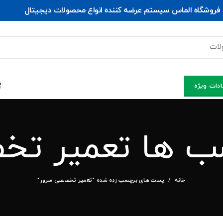
فروشگاه الماس سیستم ﻋﺮﺿﻪ کننده اﻧﻮاع ﻣﺤﺼﻮﻻت دﯾﺠﯿﺘﺎل
دات ویژه
ب ها تعمیر ت
خانه
پست های برچسب زده شده "تعمیر تخصصی سرور"