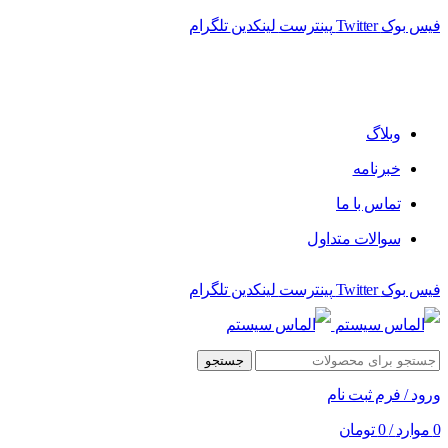
فیس بوک
Twitter
پینترست
لینکدین
تلگرام
فروشگاه الماس سیستم ﻋﺮﺿﻪ کننده اﻧﻮاع ﻣﺤﺼﻮﻻت دﯾﺠﯿﺘﺎل
وبلاگ
خبرنامه
تماس با ما
سوالات متداول
فیس بوک
Twitter
پینترست
لینکدین
تلگرام
جستجو
ورود / فرم ثبت نام
0
موارد
/
0
تومان