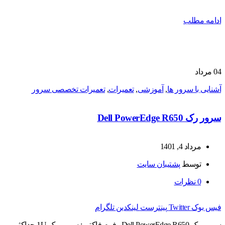
ادامه مطلب
04
مرداد
آشنایی با سرور ها
,
آموزشی
,
تعمیرات
,
تعمیرات تخصصی سرور
سرور رک Dell PowerEdge R650
مرداد 4, 1401
توسط
پشتیبان سایت
0
نظرات
فیس بوک
Twitter
پینترست
لینکدین
تلگرام
سرور رک Dell PowerEdge R650 فرم فاکتور: سرور رک 1U حداکثر