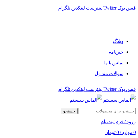
فیس بوک
Twitter
پینترست
لینکدین
تلگرام
فروشگاه الماس سیستم ﻋﺮﺿﻪ کننده اﻧﻮاع ﻣﺤﺼﻮﻻت دﯾﺠﯿﺘﺎل
وبلاگ
خبرنامه
تماس با ما
سوالات متداول
فیس بوک
Twitter
پینترست
لینکدین
تلگرام
جستجو
ورود / فرم ثبت نام
0
موارد
/
0
تومان