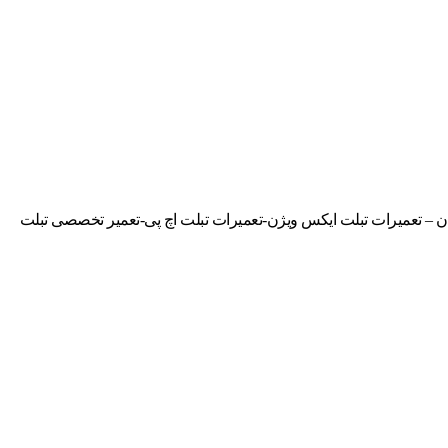
ن – تعمیرات تبلت ایکس ویژن-تعمیرات تبلت اچ پی-تعمیر تخصصی تبلت