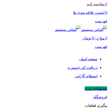
0
مقایسه کنید
0
لیست علاقه مندی ها
فهرست
0
موارد
/
0
تومان
فهرست
صفحه اصلی
دریافت کدرجیستری
استعلام گارانتی
پیشنهادات ویژه
فروشگاه
پیگیری قطعات