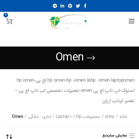
0
Omen
hp omen-hp -omen 15hp -omen laptopomen اچ پی-hp omen
استوک-لپ تاپ اچ پی omen-تعمیرات تخصصی لپ تاپ اچ پی –
تعمیر لپتاپ ارزان
خانه
shop
محصولات Hp
1-Laptop
اداری - خانگی
Omen
نمایش سایدبار