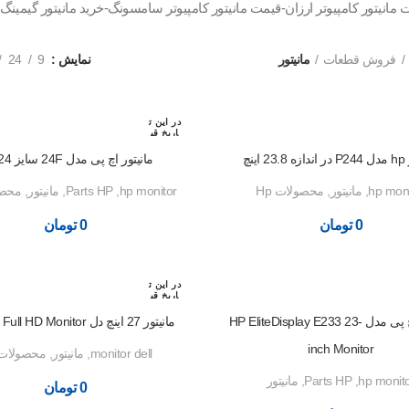
ت مانیتور کامپیوتر ارزان-قیمت مانیتور کامپیوتر سامسونگ-خرید مانیتور گیمینگ
فروش قطعات
مانیتور
نمایش
9
24
در این ت
اریخ قب
لا رزرو
شده اس
اینچ
مانیتور اچ پی مدل 24F سایز 24 اینچ
ت
hp moni
,
مانیتور
,
محصولات Hp
hp monitor
,
Parts HP
,
مانیتور
,
محصول
0
تومان
0
تومان
در این ت
اریخ قب
لا رزرو
شده اس
مانیتور اچ پی مدل HP EliteDisplay E233 23-
مانیتور 27 اینچ دل P2719H Full HD Monitor
ت
inch Monitor
monitor dell
,
مانیتور
,
محصولات p
hp monit
,
Parts HP
,
مانیتور
0
تومان