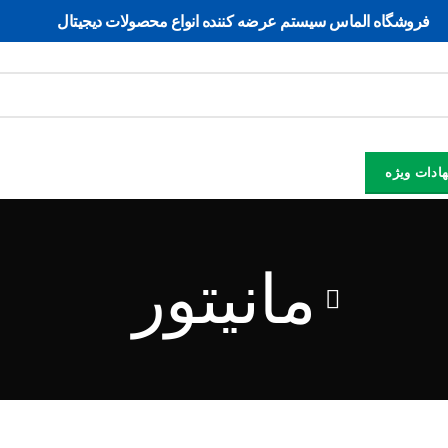
فروشگاه الماس سیستم ﻋﺮﺿﻪ کننده اﻧﻮاع ﻣﺤﺼﻮﻻت دﯾﺠﯿﺘﺎل
ادات ویژه
مانیتور