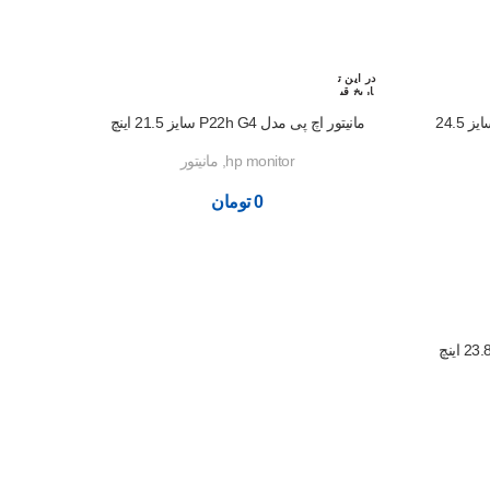
در این ت
اریخ قب
لا رزرو
شده اس
مانیتور لنوو مدل Legion Y25F-10 سایز 24.5
مانیتور اچ پی مدل P22h G4 سایز 21.5 اینچ
ت
hp monitor
,
مانیتور
0
تومان