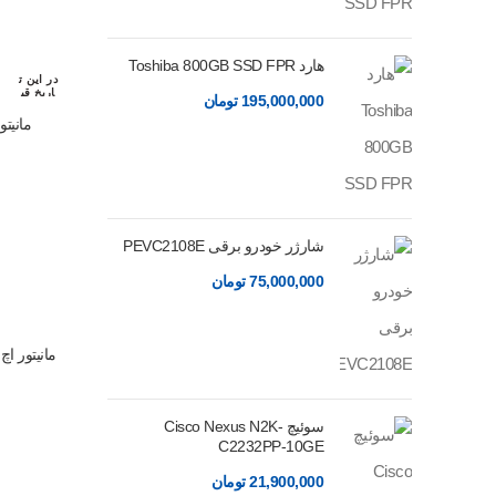
هارد Toshiba 800GB SSD FPR
در این ت
اریخ قب
195,000,000
تومان
لا رزرو
شده اس
مانیتور اچ
ت
شارژر خودرو برقی PEVC2108E
75,000,000
تومان
سوئیچ Cisco Nexus N2K-
C2232PP-10GE
21,900,000
تومان