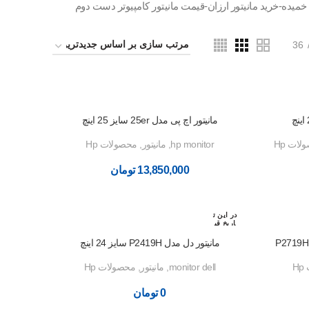
 خمیده-خرید مانیتور ارزان-قیمت مانیتور کامپیوتر دست دوم
36
مانیتور اچ پی مدل 25er سایز 25 اینچ
ات Hp
hp monitor
,
مانیتور
,
محصولات Hp
13,850,000
تومان
در این ت
اریخ قب
لا رزرو
شده اس
مانیتور دل مدل P2419H سایز 24 اینچ
ت
H
monitor dell
,
مانیتور
,
محصولات Hp
0
تومان