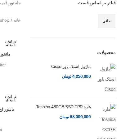
فیلتر بر اساس قیمت
مانیتور-قیم
خانه
shop
صافی
در این ت
اریخ قب
لا رزرو
محصولات
شده اس
مانیتور hp مدل P244 در اندازه 23.8 
ت
tor
ماژول استک پاور Cisco
4,250,000
تومان
در این ت
اریخ قب
لا رزرو
هارد Toshiba 480GB SSD FPR
شده اس
ت
98,000,000
تومان
or