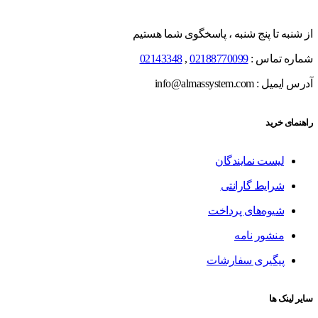
از شنبه تا پنج شنبه ، پاسخگوی شما هستیم
شماره تماس :
02188770099
,
02143348
آدرس ایمیل : info@almassystem.com
راهنمای خرید
لیست نمایندگان
شرایط گارانتی
شیوه‌های پرداخت
منشور نامه
پیگیری سفارشات
سایر لینک ها