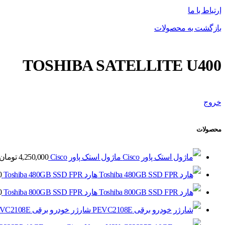
ارتباط با ما
بازگشت به محصولات
TOSHIBA SATELLITE U400
خروج
محصولات
ماژول استک پاور Cisco
4,250,000
تومان
هارد Toshiba 480GB SSD FPR
0
هارد Toshiba 800GB SSD FPR
0
شارژر خودرو برقی PEVC2108E