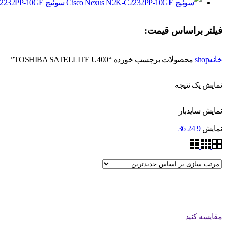
سوئیچ Cisco Nexus N2K-C2232PP-10GE
فیلتر براساس قیمت:
خانه
shop
محصولات برچسب خورده “TOSHIBA SATELLITE U400”
نمایش یک نتیجه
نمایش سایدبار
نمایش
9
24
36
مقایسه کنید