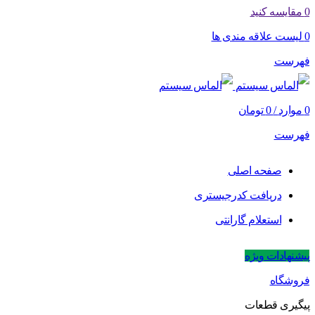
0
مقایسه کنید
0
لیست علاقه مندی ها
فهرست
0
موارد
/
0
تومان
فهرست
صفحه اصلی
دریافت کدرجیستری
استعلام گارانتی
پیشنهادات ویژه
فروشگاه
پیگیری قطعات