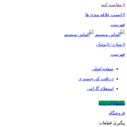
0
مقایسه کنید
0
لیست علاقه مندی ها
فهرست
0
موارد
/
0
تومان
فهرست
صفحه اصلی
دریافت کدرجیستری
استعلام گارانتی
پیشنهادات ویژه
فروشگاه
پیگیری قطعات