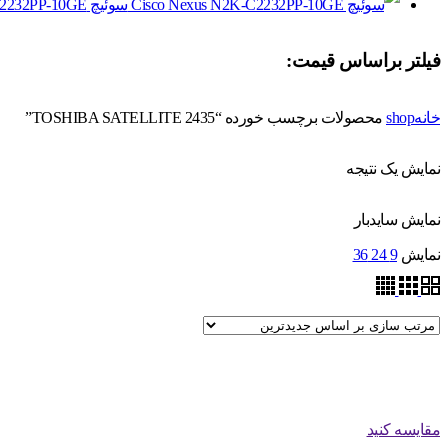
سوئیچ Cisco Nexus N2K-C2232PP-10GE
فیلتر براساس قیمت:
خانه
shop
محصولات برچسب خورده “TOSHIBA SATELLITE 2435”
نمایش یک نتیجه
نمایش سایدبار
نمایش
9
24
36
مقایسه کنید