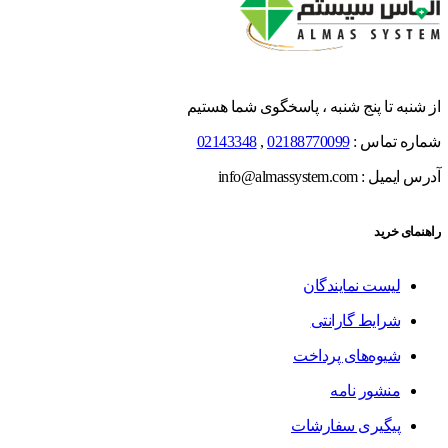
از شنبه تا پنج شنبه ، پاسخگوی شما هستیم
شماره تماس :
02188770099
,
02143348
آدرس ایمیل : info@almassystem.com
راهنمای خرید
لیست نمایندگان
شرایط گارانتی
شیوه‌های پرداخت
منشور نامه
پیگیری سفارشات