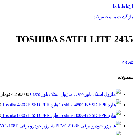
ارتباط با ما
بازگشت به محصولات
TOSHIBA SATELLITE 2435
خروج
محصولات
ماژول استک پاور Cisco
4,250,000
تومان
هارد Toshiba 480GB SSD FPR
0
هارد Toshiba 800GB SSD FPR
0
شارژر خودرو برقی PEVC2108E