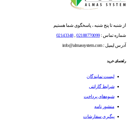
از شنبه تا پنج شنبه ، پاسخگوی شما هستیم
شماره تماس :
02188770099
,
02143348
آدرس ایمیل : info@almassystem.com
راهنمای خرید
لیست نمایندگان
شرایط گارانتی
شیوه‌های پرداخت
منشور نامه
پیگیری سفارشات