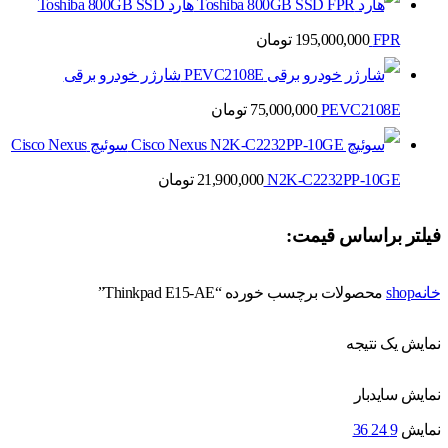
هارد Toshiba 800GB SSD
FPR
195,000,000
تومان
شارژر خودرو برقی
PEVC2108E
75,000,000
تومان
سوئیچ Cisco Nexus
N2K-C2232PP-10GE
21,900,000
تومان
فیلتر براساس قیمت:
خانه
shop
محصولات برچسب خورده “Thinkpad E15-AE”
نمایش یک نتیجه
نمایش سایدبار
نمایش
9
24
36