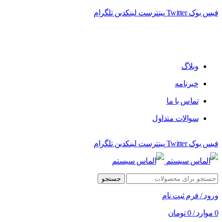
فیس بوک
Twitter
پینترست
لینکدین
تلگرام
فروشگاه الماس سیستم ﻋﺮﺿﻪ کننده اﻧﻮاع ﻣﺤﺼﻮﻻت دﯾﺠﯿﺘﺎل
وبلاگ
خبرنامه
تماس با ما
سوالات متداول
فیس بوک
Twitter
پینترست
لینکدین
تلگرام
جستجو
ورود / فرم ثبت نام
0
موارد
/
0
تومان