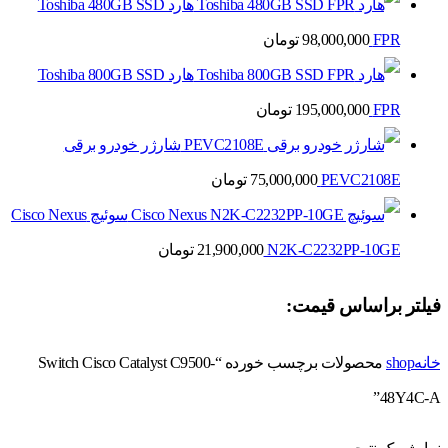
هارد Toshiba 480GB SSD
FPR
98,000,000
تومان
هارد Toshiba 800GB SSD
FPR
195,000,000
تومان
شارژر خودرو برقی
PEVC2108E
75,000,000
تومان
سوئیچ Cisco Nexus
N2K-C2232PP-10GE
21,900,000
تومان
فیلتر براساس قیمت:
خانه
shop
محصولات برچسب خورده “Switch Cisco Catalyst C9500-
48Y4C-A”