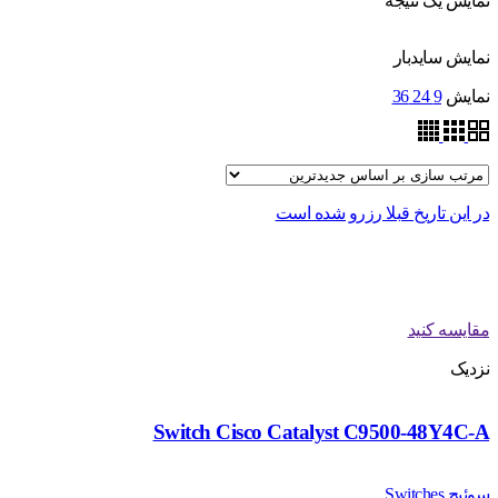
نمایش یک نتیجه
نمایش سایدبار
نمایش
9
24
36
در این تاریخ قبلا رزرو شده است
مقایسه کنید
نزدیک
Switch Cisco Catalyst C9500-48Y4C-A
سوئیچ Switches