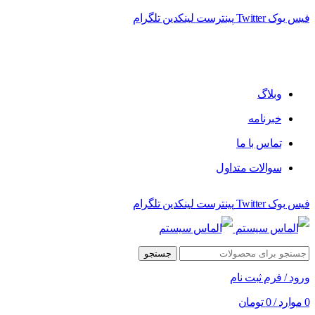
فیس بوک
Twitter
پینترست
لینکدین
تلگرام
فروشگاه الماس سیستم ﻋﺮﺿﻪ کننده اﻧﻮاع ﻣﺤﺼﻮﻻت دﯾﺠﯿﺘﺎل
وبلاگ
خبرنامه
تماس با ما
سوالات متداول
فیس بوک
Twitter
پینترست
لینکدین
تلگرام
جستجو
ورود / فرم ثبت نام
0
موارد
/
0
تومان