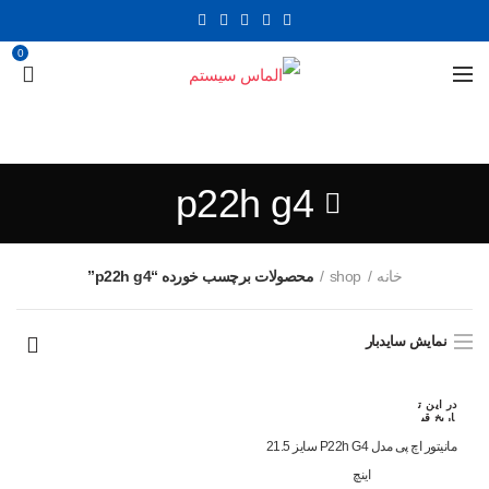
0
p22h g4
خانه
shop
محصولات برچسب خورده “p22h g4”
نمایش سایدبار
در این ت
اریخ قب
لا رزرو
شده اس
مانیتور اچ پی مدل P22h G4 سایز 21.5
ت
اینچ