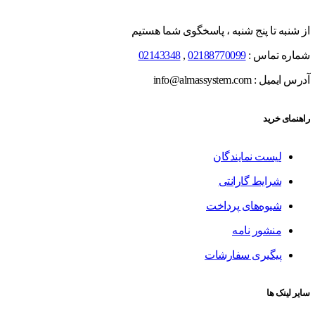
از شنبه تا پنج شنبه ، پاسخگوی شما هستیم
شماره تماس :
02188770099
,
02143348
آدرس ایمیل : info@almassystem.com
راهنمای خرید
لیست نمایندگان
شرایط گارانتی
شیوه‌های پرداخت
منشور نامه
پیگیری سفارشات
سایر لینک ها