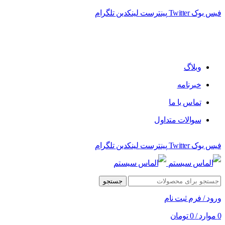
فیس بوک
Twitter
پینترست
لینکدین
تلگرام
فروشگاه الماس سیستم ﻋﺮﺿﻪ کننده اﻧﻮاع ﻣﺤﺼﻮﻻت دﯾﺠﯿﺘﺎل
وبلاگ
خبرنامه
تماس با ما
سوالات متداول
فیس بوک
Twitter
پینترست
لینکدین
تلگرام
جستجو
ورود / فرم ثبت نام
0
موارد
/
0
تومان