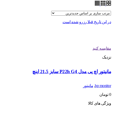
در این تاریخ قبلا رزرو شده است
مقایسه کنید
نزدیک
مانیتور اچ پی مدل P22h G4 سایز 21.5 اینچ
hp monitor
,
مانیتور
0
تومان
ویژگی های کالا