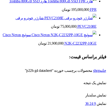
هارد Toshiba 800GB SSD
FPR
195,000,000
تومان
شارژر خودرو برقی
PEVC2108E
75,000,000
تومان
سوئیچ Cisco Nexus
N2K-C2232PP-10GE
21,900,000
تومان
فیلتر براساس قیمت:
خانه
shop
محصولات برچسب خورده “p22h g4 datasheet”
نمایش یک نتیجه
نمایش سایدبار
نمایش
9
24
36