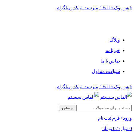
فیس بوک
Twitter
پینترست
لینکدین
تلگرام
فروشگاه الماس سیستم ﻋﺮﺿﻪ کننده اﻧﻮاع ﻣﺤﺼﻮﻻت دﯾﺠﯿﺘﺎل
وبلاگ
خبرنامه
تماس با ما
سوالات متداول
فیس بوک
Twitter
پینترست
لینکدین
تلگرام
جستجو
ورود / فرم ثبت نام
0
موارد
/
0
تومان