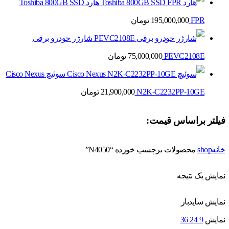
هارد Toshiba 800GB SSD
FPR
195,000,000
تومان
شارژر خودرو برقی
PEVC2108E
75,000,000
تومان
سوئیچ Cisco Nexus
N2K-C2232PP-10GE
21,900,000
تومان
فیلتر براساس قیمت:
خانه
shop
محصولات برچسب خورده “N4050”
نمایش یک نتیجه
نمایش سایدبار
نمایش
9
24
36