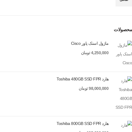
حداقل قیمت
حداكثر قيمت
محصولات
ماژول استک پاور Cisco
4,250,000
تومان
هارد Toshiba 480GB SSD FPR
98,000,000
تومان
هارد Toshiba 800GB SSD FPR