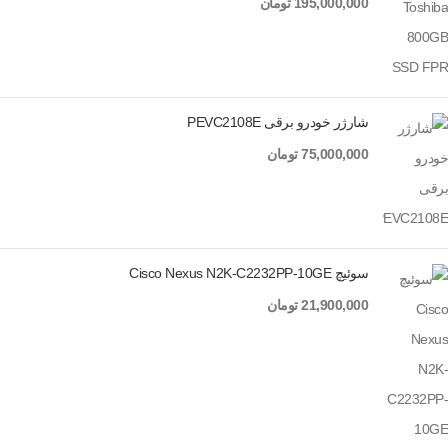
195,000,000
تومان
شارژر خودرو برقی PEVC2108E
75,000,000
تومان
سوئیچ Cisco Nexus N2K-C2232PP-10GE
21,900,000
تومان