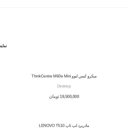
نمای
میکرو کیس لنوو ThinkCentre M60e Mini
Desktop
19,500,000
تومان
مادربرد لپ تاپ LENOVO T510