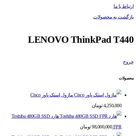
ارتباط با ما
بازگشت به محصولات
LENOVO ThinkPad T440
خروج
محصولات
ماژول استک پاور Cisco
4,250,000
تومان
هارد Toshiba 480GB SSD
FPR
98,000,000
تومان