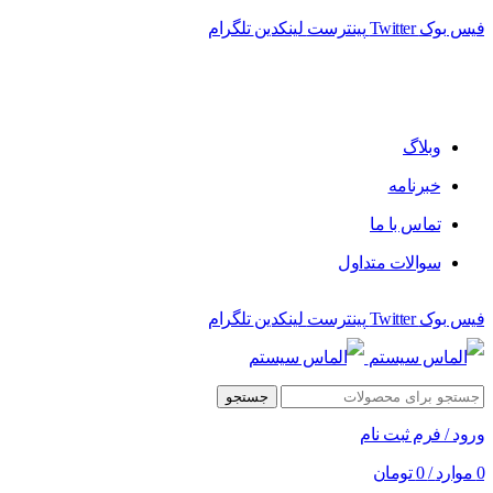
فیس بوک
Twitter
پینترست
لینکدین
تلگرام
فروشگاه الماس سیستم ﻋﺮﺿﻪ کننده اﻧﻮاع ﻣﺤﺼﻮﻻت دﯾﺠﯿﺘﺎل
وبلاگ
خبرنامه
تماس با ما
سوالات متداول
فیس بوک
Twitter
پینترست
لینکدین
تلگرام
جستجو
ورود / فرم ثبت نام
0
موارد
/
0
تومان