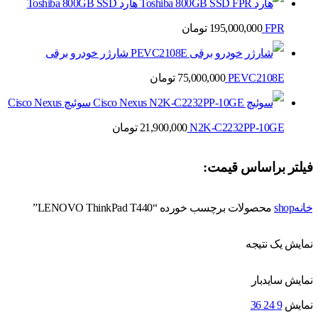
هارد Toshiba 800GB SSD
FPR
195,000,000
تومان
شارژر خودرو برقی
PEVC2108E
75,000,000
تومان
سوئیچ Cisco Nexus
N2K-C2232PP-10GE
21,900,000
تومان
فیلتر براساس قیمت:
خانه
shop
محصولات برچسب خورده “LENOVO ThinkPad T440”
نمایش یک نتیجه
نمایش سایدبار
نمایش
9
24
36