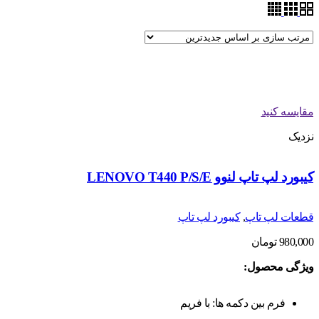
مقایسه کنید
نزدیک
کیبورد لپ تاپ لنوو LENOVO T440 P/S/E
قطعات لپ تاپ
,
کیبورد لپ تاپ
980,000
تومان
ویژگی محصول:
فرم بین دکمه ها: با فریم