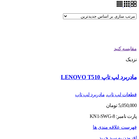
مقایسه کنید
نزدیک
مادربرد لپ تاپ LENOVO T510
قطعات لپ تاپ
,
مادربرد لپ تاپ
5,050,000
تومان
پارت نامبر: KN1-SWG-8
فهرست علاقه مندی ها
افزودن به سبد خرید