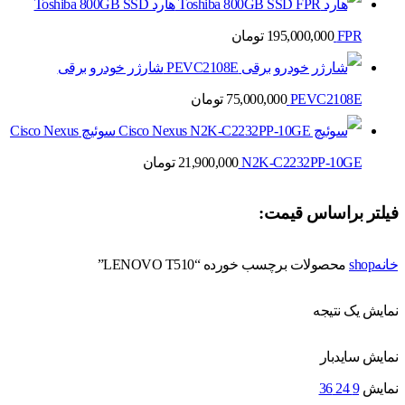
هارد Toshiba 800GB SSD
FPR
195,000,000
تومان
شارژر خودرو برقی
PEVC2108E
75,000,000
تومان
سوئیچ Cisco Nexus
N2K-C2232PP-10GE
21,900,000
تومان
فیلتر براساس قیمت:
خانه
shop
محصولات برچسب خورده “LENOVO T510”
نمایش یک نتیجه
نمایش سایدبار
نمایش
9
24
36