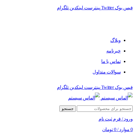
فیس بوک
Twitter
پینترست
لینکدین
تلگرام
فروشگاه الماس سیستم ﻋﺮﺿﻪ کننده اﻧﻮاع ﻣﺤﺼﻮﻻت دﯾﺠﯿﺘﺎل
وبلاگ
خبرنامه
تماس با ما
سوالات متداول
فیس بوک
Twitter
پینترست
لینکدین
تلگرام
جستجو
ورود / فرم ثبت نام
0
موارد
/
0
تومان