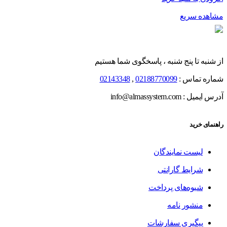
مشاهده سریع
از شنبه تا پنج شنبه ، پاسخگوی شما هستیم
شماره تماس :
02188770099
,
02143348
آدرس ایمیل : info@almassystem.com
راهنمای خرید
لیست نمایندگان
شرایط گارانتی
شیوه‌های پرداخت
منشور نامه
پیگیری سفارشات