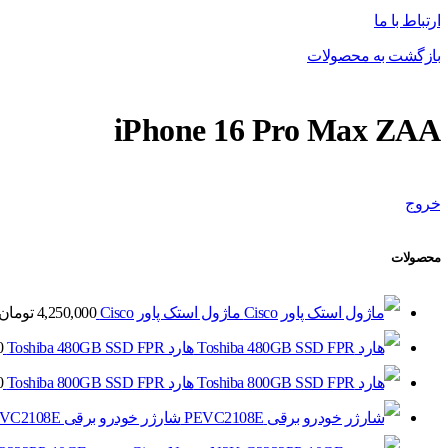
ارتباط با ما
بازگشت به محصولات
iPhone 16 Pro Max ZAA
خروج
محصولات
ماژول استک پاور Cisco
4,250,000
تومان
هارد Toshiba 480GB SSD FPR
0
هارد Toshiba 800GB SSD FPR
0
شارژر خودرو برقی PEVC2108E