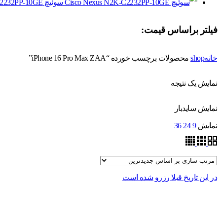
سوئیچ Cisco Nexus N2K-C2232PP-10GE
فیلتر براساس قیمت:
خانه
shop
محصولات برچسب خورده “iPhone 16 Pro Max ZAA”
نمایش یک نتیجه
نمایش سایدبار
نمایش
9
24
36
در این تاریخ قبلا رزرو شده است