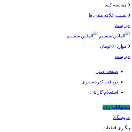
0
مقایسه کنید
0
لیست علاقه مندی ها
فهرست
0
موارد
/
0
تومان
فهرست
صفحه اصلی
دریافت کدرجیستری
استعلام گارانتی
پیشنهادات ویژه
فروشگاه
پیگیری قطعات