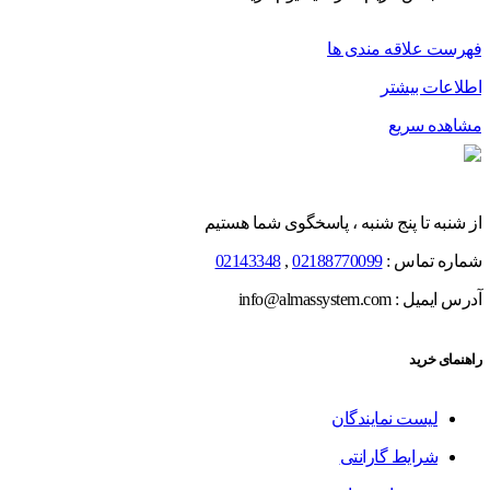
فهرست علاقه مندی ها
اطلاعات بیشتر
مشاهده سریع
از شنبه تا پنج شنبه ، پاسخگوی شما هستیم
شماره تماس :
02188770099
,
02143348
آدرس ایمیل : info@almassystem.com
راهنمای خرید
لیست نمایندگان
شرایط گارانتی