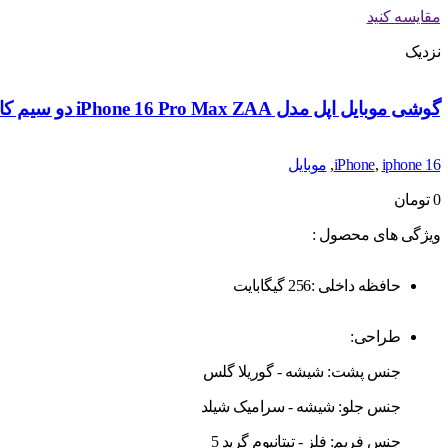
مقایسه کنید
نزدیک
گوشی موبایل اپل مدل iPhone 16 Pro Max ZAA دو سیم کارت ظرفیت 256 گیگابایت و رم 8 گیگابایت
iphone 16
,
iPhone
,
موبایل
0
تومان
ویژگی های محصول :
حافظه داخلی :256 گیگابایت
طراحی:
جنس پشت: شیشه - گوریلا گلس
جنس جلو: شیشه - سرامیک شیلد
جنس فریم: فلز - تیتانیوم گرید 5