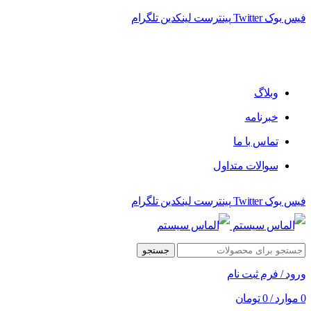
فیس بوک
Twitter
پینترست
لینکدین
تلگرام
فروشگاه الماس سیستم ﻋﺮﺿﻪ کننده اﻧﻮاع ﻣﺤﺼﻮﻻت دﯾﺠﯿﺘﺎل
وبلاگ
خبرنامه
تماس با ما
سوالات متداول
فیس بوک
Twitter
پینترست
لینکدین
تلگرام
جستجو
ورود / فرم ثبت نام
0
موارد
/
0
تومان