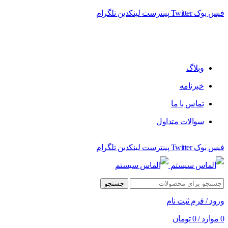
فیس بوک
Twitter
پینترست
لینکدین
تلگرام
فروشگاه الماس سیستم ﻋﺮﺿﻪ کننده اﻧﻮاع ﻣﺤﺼﻮﻻت دﯾﺠﯿﺘﺎل
وبلاگ
خبرنامه
تماس با ما
سوالات متداول
فیس بوک
Twitter
پینترست
لینکدین
تلگرام
جستجو
ورود / فرم ثبت نام
0
موارد
/
0
تومان