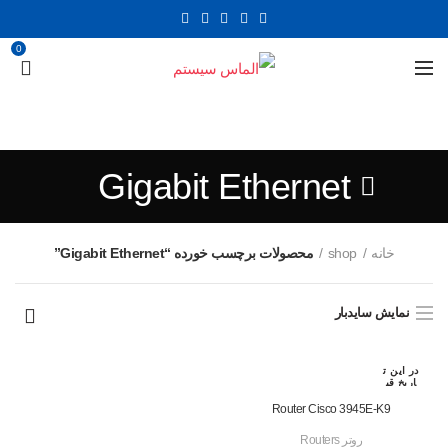
0
Gigabit Ethernet
خانه
shop
محصولات برچسب خورده “Gigabit Ethernet”
نمایش سایدبار
در این ت
اریخ قب
لا رزرو
شده اس
Router Cisco 3945E-K9
ت
روتر Routers