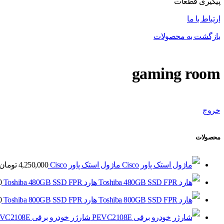
پیگیری قطعات
ارتباط با ما
بازگشت به محصولات
gaming room
خروج
محصولات
ماژول استک پاور Cisco
4,250,000
تومان
هارد Toshiba 480GB SSD FPR
0
هارد Toshiba 800GB SSD FPR
0
شارژر خودرو برقی PEVC2108E