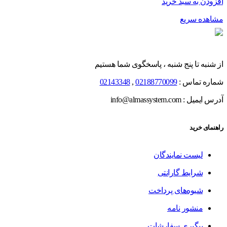
افزودن به سبد خرید
مشاهده سریع
از شنبه تا پنج شنبه ، پاسخگوی شما هستیم
شماره تماس :
02188770099
,
02143348
آدرس ایمیل : info@almassystem.com
راهنمای خرید
لیست نمایندگان
شرایط گارانتی
شیوه‌های پرداخت
منشور نامه
پیگیری سفارشات