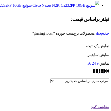
سوئیچ Cisco Nexus N2K-C2232PP-10GE
فیلتر براساس قیمت:
خانه
shop
محصولات برچسب خورده “gaming room”
نمایش یک نتیجه
نمایش سایدبار
نمایش
9
24
36
مقایسه کنید