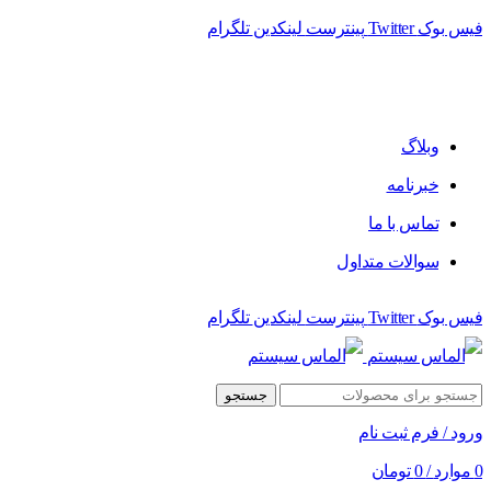
فیس بوک
Twitter
پینترست
لینکدین
تلگرام
فروشگاه الماس سیستم ﻋﺮﺿﻪ کننده اﻧﻮاع ﻣﺤﺼﻮﻻت دﯾﺠﯿﺘﺎل
وبلاگ
خبرنامه
تماس با ما
سوالات متداول
فیس بوک
Twitter
پینترست
لینکدین
تلگرام
جستجو
ورود / فرم ثبت نام
0
موارد
/
0
تومان