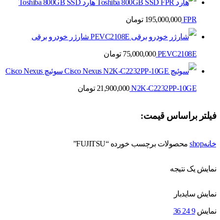
هارد Toshiba 800GB SSD
FPR
195,000,000
تومان
شارژر خودرو برقی
PEVC2108E
75,000,000
تومان
سوئیچ Cisco Nexus
N2K-C2232PP-10GE
21,900,000
تومان
فیلتر براساس قیمت:
خانه
shop
محصولات برچسب خورده “FUJITSU”
نمایش یک نتیجه
نمایش سایدبار
نمایش
9
24
36