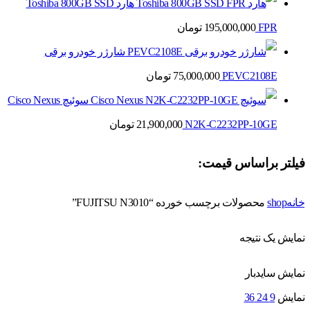
هارد Toshiba 800GB SSD
FPR
195,000,000
تومان
شارژر خودرو برقی
PEVC2108E
75,000,000
تومان
سوئیچ Cisco Nexus
N2K-C2232PP-10GE
21,900,000
تومان
فیلتر براساس قیمت:
خانه
shop
محصولات برچسب خورده “FUJITSU N3010”
نمایش یک نتیجه
نمایش سایدبار
نمایش
9
24
36