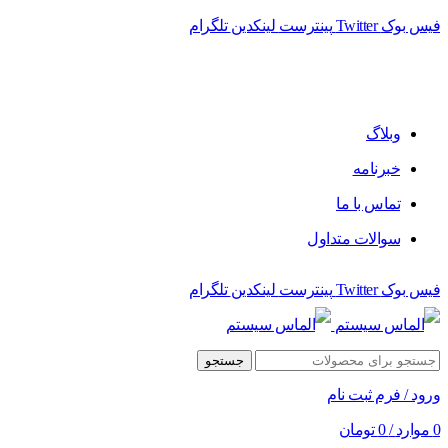
فیس بوک
Twitter
پینترست
لینکدین
تلگرام
فروشگاه الماس سیستم ﻋﺮﺿﻪ کننده اﻧﻮاع ﻣﺤﺼﻮﻻت دﯾﺠﯿﺘﺎل
وبلاگ
خبرنامه
تماس با ما
سوالات متداول
فیس بوک
Twitter
پینترست
لینکدین
تلگرام
جستجو
ورود / فرم ثبت نام
0
موارد
/
0
تومان