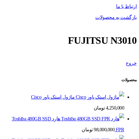
ارتباط با ما
بازگشت به محصولات
FUJITSU N3010
خروج
محصولات
ماژول استک پاور Cisco
4,250,000
تومان
هارد Toshiba 480GB SSD
FPR
98,000,000
تومان