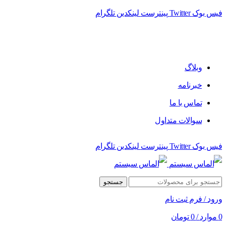
فیس بوک
Twitter
پینترست
لینکدین
تلگرام
فروشگاه الماس سیستم ﻋﺮﺿﻪ کننده اﻧﻮاع ﻣﺤﺼﻮﻻت دﯾﺠﯿﺘﺎل
وبلاگ
خبرنامه
تماس با ما
سوالات متداول
فیس بوک
Twitter
پینترست
لینکدین
تلگرام
جستجو
ورود / فرم ثبت نام
0
موارد
/
0
تومان