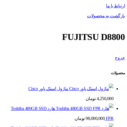
ارتباط با ما
بازگشت به محصولات
FUJITSU D8800
خروج
محصولات
ماژول استک پاور Cisco
4,250,000
تومان
هارد Toshiba 480GB SSD
FPR
98,000,000
تومان