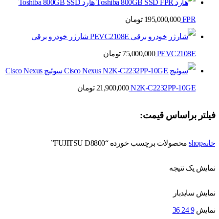
هارد Toshiba 800GB SSD
FPR
195,000,000
تومان
شارژر خودرو برقی
PEVC2108E
75,000,000
تومان
سوئیچ Cisco Nexus
N2K-C2232PP-10GE
21,900,000
تومان
فیلتر براساس قیمت:
خانه
shop
محصولات برچسب خورده “FUJITSU D8800”
نمایش یک نتیجه
نمایش سایدبار
نمایش
9
24
36