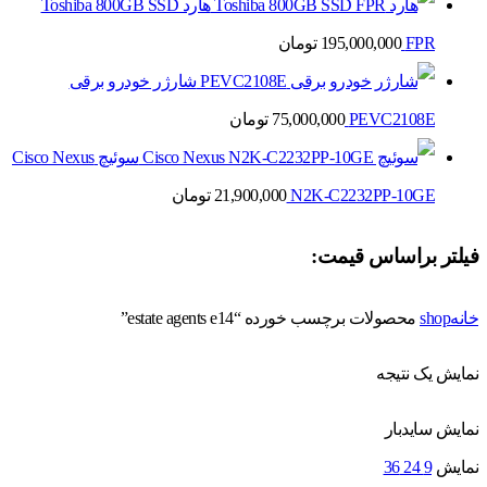
هارد Toshiba 800GB SSD
FPR
195,000,000
تومان
شارژر خودرو برقی
PEVC2108E
75,000,000
تومان
سوئیچ Cisco Nexus
N2K-C2232PP-10GE
21,900,000
تومان
فیلتر براساس قیمت:
خانه
shop
محصولات برچسب خورده “estate agents e14”
نمایش یک نتیجه
نمایش سایدبار
نمایش
9
24
36