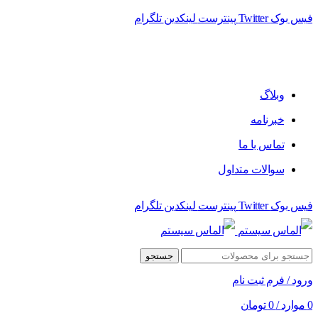
فیس بوک
Twitter
پینترست
لینکدین
تلگرام
فروشگاه الماس سیستم ﻋﺮﺿﻪ کننده اﻧﻮاع ﻣﺤﺼﻮﻻت دﯾﺠﯿﺘﺎل
وبلاگ
خبرنامه
تماس با ما
سوالات متداول
فیس بوک
Twitter
پینترست
لینکدین
تلگرام
جستجو
ورود / فرم ثبت نام
0
موارد
/
0
تومان