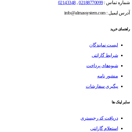
شماره تماس :
02188770099
,
02143348
آدرس ایمیل : info@almassystem.com
راهنمای خرید
لیست نمایندگان
شرایط گارانتی
شیوه‌های پرداخت
منشور نامه
پیگیری سفارشات
سایر لینک ها
دریافت کد رجیستری
استعلام گارانتی