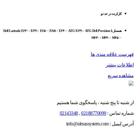
کارکرده در حد نو
همساز با Dell Latitude E۶۴۰۰ E۶۴۱۰ E۶۵۰۰ E۶۵۱۰ E۶۴۰۰ ATG E۶۴۱۰ ATG Dell Precision
M۲۴۰۰ M۴۴۰۰ M۴۵۰۰
فهرست علاقه مندی ها
اطلاعات بیشتر
مشاهده سریع
از شنبه تا پنج شنبه ، پاسخگوی شما هستیم
شماره تماس :
02188770099
,
02143348
آدرس ایمیل : info@almassystem.com