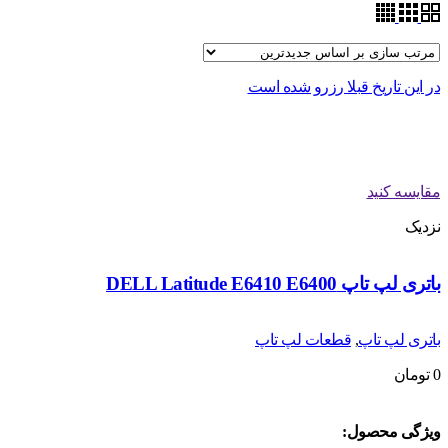
در این تاریخ قبلا رزرو شده است
مقایسه کنید
نزدیک
باتری لپ تاپ DELL Latitude E6410 E6400
باتری لپ تاپ
,
قطعات لپ تاپ
0
تومان
ویژگی محصول: