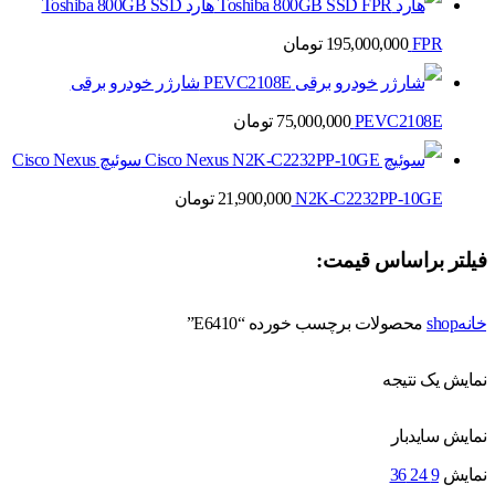
هارد Toshiba 800GB SSD
FPR
195,000,000
تومان
شارژر خودرو برقی
PEVC2108E
75,000,000
تومان
سوئیچ Cisco Nexus
N2K-C2232PP-10GE
21,900,000
تومان
فیلتر براساس قیمت:
خانه
shop
محصولات برچسب خورده “E6410”
نمایش یک نتیجه
نمایش سایدبار
نمایش
9
24
36