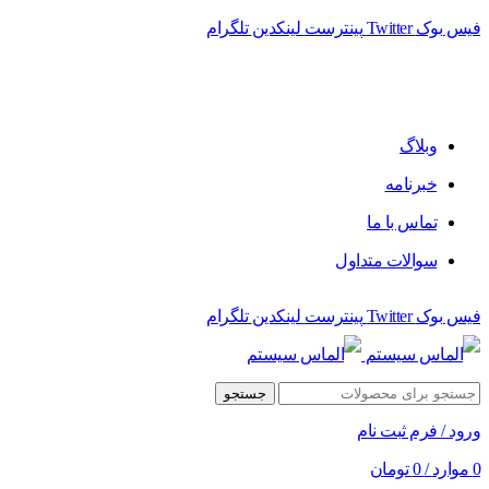
فیس بوک
Twitter
پینترست
لینکدین
تلگرام
فروشگاه الماس سیستم ﻋﺮﺿﻪ کننده اﻧﻮاع ﻣﺤﺼﻮﻻت دﯾﺠﯿﺘﺎل
وبلاگ
خبرنامه
تماس با ما
سوالات متداول
فیس بوک
Twitter
پینترست
لینکدین
تلگرام
جستجو
ورود / فرم ثبت نام
0
موارد
/
0
تومان