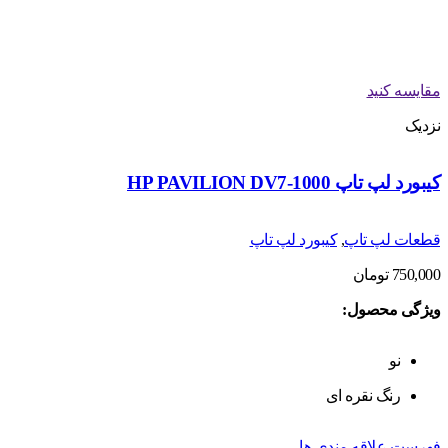
مقایسه کنید
نزدیک
کیبورد لپ تاپ HP PAVILION DV7-1000
قطعات لپ تاپ
,
کیبورد لپ تاپ
750,000
تومان
ویژگی محصول:
نو
رنگ نقره ای
فهرست علاقه مندی ها