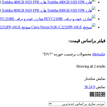
هارد Toshiba 480GB SSD FPR
0
هارد Toshiba 800GB SSD FPR
0
شارژر خودرو برقی PEVC2108E
سوئیچ Cisco Nexus N2K-C2232PP-10GE
فیلتر براساس قیمت:
خانه
shop
محصولات برچسب خورده “DV7”
Sorted
Showing all 2 results
by
نمایش سایدبار
latest
نمایش
9
24
36