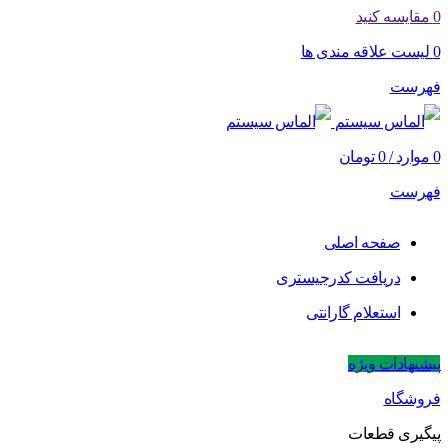
0
مقایسه کنید
0
لیست علاقه مندی ها
فهرست
0
موارد
/
0
تومان
فهرست
صفحه اصلی
دریافت کدرجیستری
استعلام گارانتی
پیشنهادات ویژه
فروشگاه
پیگیری قطعات