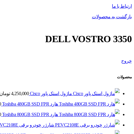
ارتباط با ما
بازگشت به محصولات
DELL VOSTRO 3350
خروج
محصولات
ماژول استک پاور Cisco
4,250,000
تومان
هارد Toshiba 480GB SSD FPR
0
هارد Toshiba 800GB SSD FPR
0
شارژر خودرو برقی PEVC2108E