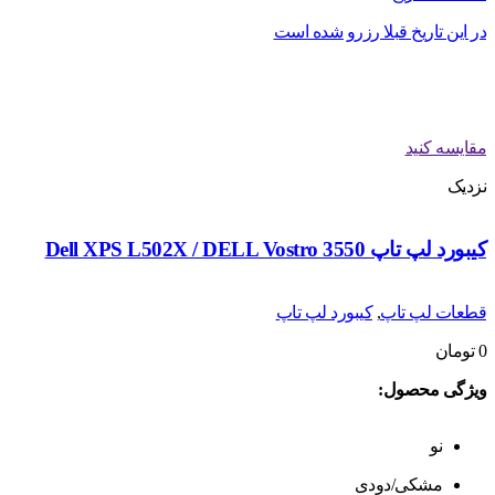
در این تاریخ قبلا رزرو شده است
مقایسه کنید
نزدیک
کیبورد لپ تاپ Dell XPS L502X / DELL Vostro 3550
قطعات لپ تاپ
,
کیبورد لپ تاپ
0
تومان
ویژگی محصول:
نو
مشکی/دودی