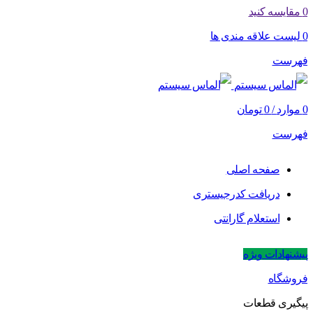
0
مقایسه کنید
0
لیست علاقه مندی ها
فهرست
0
موارد
/
0
تومان
فهرست
صفحه اصلی
دریافت کدرجیستری
استعلام گارانتی
پیشنهادات ویژه
فروشگاه
پیگیری قطعات