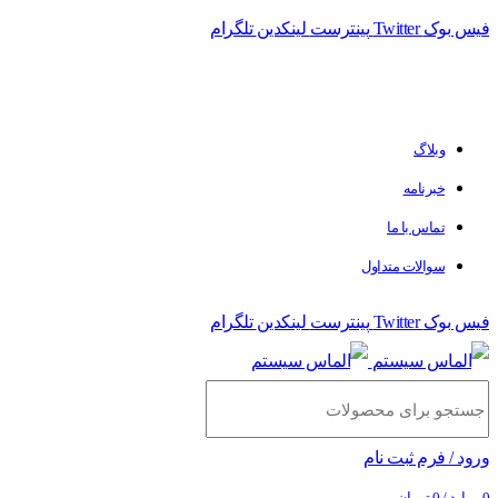
فیس بوک
Twitter
پینترست
لینکدین
تلگرام
فروشگاه الماس سیستم ﻋﺮﺿﻪ کننده اﻧﻮاع ﻣﺤﺼﻮﻻت دﯾﺠﯿﺘﺎل
وبلاگ
خبرنامه
تماس با ما
سوالات متداول
فیس بوک
Twitter
پینترست
لینکدین
تلگرام
ورود / فرم ثبت نام
0
موارد
/
0
تومان