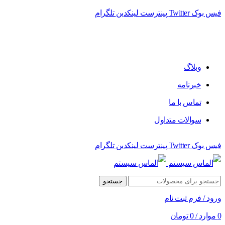
فیس بوک
Twitter
پینترست
لینکدین
تلگرام
فروشگاه الماس سیستم ﻋﺮﺿﻪ کننده اﻧﻮاع ﻣﺤﺼﻮﻻت دﯾﺠﯿﺘﺎل
وبلاگ
خبرنامه
تماس با ما
سوالات متداول
فیس بوک
Twitter
پینترست
لینکدین
تلگرام
جستجو
ورود / فرم ثبت نام
0
موارد
/
0
تومان