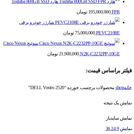
هارد Toshiba 800GB SSD
FPR
195,000,000
تومان
شارژر خودرو برقی
PEVC2108E
75,000,000
تومان
سوئیچ Cisco Nexus
N2K-C2232PP-10GE
21,900,000
تومان
فیلتر براساس قیمت:
خانه
shop
محصولات برچسب خورده “DELL Vostro 2520”
نمایش یک نتیجه
نمایش سایدبار
نمایش
9
24
36