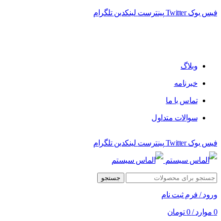
فیس بوک
Twitter
پینترست
لینکدین
تلگرام
فروشگاه الماس سیستم ﻋﺮﺿﻪ کننده اﻧﻮاع ﻣﺤﺼﻮﻻت دﯾﺠﯿﺘﺎل
وبلاگ
خبرنامه
تماس با ما
سوالات متداول
فیس بوک
Twitter
پینترست
لینکدین
تلگرام
جستجو
ورود / فرم ثبت نام
0
موارد
/
0
تومان