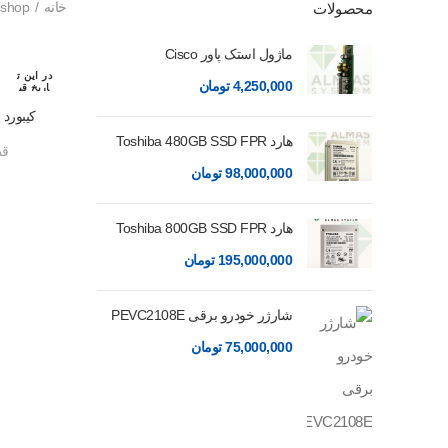
خانه
shop
محصولات
ماژول استک پاور Cisco
در این ت
4,250,000
تومان
اریخ قب
لا رزرو
شده اس
کیبورد لپ تاپ 0
ت
هارد Toshiba 480GB SSD FPR
قط
98,000,000
تومان
هارد Toshiba 800GB SSD FPR
195,000,000
تومان
شارژر خودرو برقی PEVC2108E
75,000,000
تومان