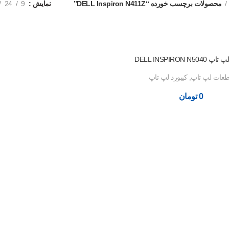
محصولات برچسب خورده “DELL Inspiron N411Z”
نمایش
9
24
DELL INSPIRON N504
عات لپ تاپ
,
کیبورد لپ تاپ
0
تومان