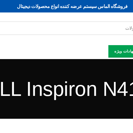
فروشگاه الماس سیستم ﻋﺮﺿﻪ کننده اﻧﻮاع ﻣﺤﺼﻮﻻت دﯾﺠﯿﺘﺎل
ادات ویژه
LL Inspiron N4