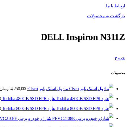
ارتباط با ما
بازگشت به محصولات
DELL Inspiron N311Z
خروج
محصولات
ماژول استک پاور Cisco
4,250,000
تومان
هارد Toshiba 480GB SSD FPR
0
هارد Toshiba 800GB SSD FPR
0
شارژر خودرو برقی PEVC2108E