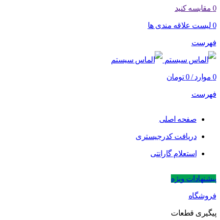
0
مقایسه کنید
0
لیست علاقه مندی ها
فهرست
0
موارد
/
0
تومان
فهرست
صفحه اصلی
دریافت کدرجیستری
استعلام گارانتی
پیشنهادات ویژه
فروشگاه
پیگیری قطعات