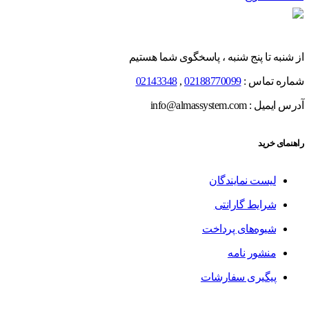
از شنبه تا پنج شنبه ، پاسخگوی شما هستیم
شماره تماس :
02188770099
,
02143348
آدرس ایمیل : info@almassystem.com
راهنمای خرید
لیست نمایندگان
شرایط گارانتی
شیوه‌های پرداخت
منشور نامه
پیگیری سفارشات