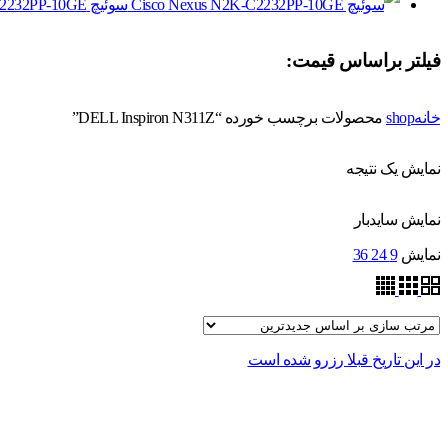
سوئیچ Cisco Nexus N2K-C2232PP-10GE
فیلتر براساس قیمت:
خانه
shop
محصولات برچسب خورده “DELL Inspiron N311Z”
نمایش یک نتیجه
نمایش سایدبار
نمایش
9
24
36
در این تاریخ قبلا رزرو شده است