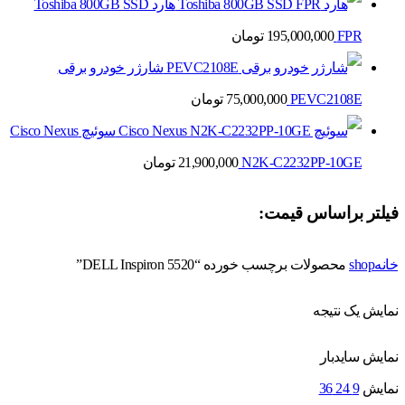
هارد Toshiba 800GB SSD
FPR
195,000,000
تومان
شارژر خودرو برقی
PEVC2108E
75,000,000
تومان
سوئیچ Cisco Nexus
N2K-C2232PP-10GE
21,900,000
تومان
فیلتر براساس قیمت:
خانه
shop
محصولات برچسب خورده “DELL Inspiron 5520”
نمایش یک نتیجه
نمایش سایدبار
نمایش
9
24
36