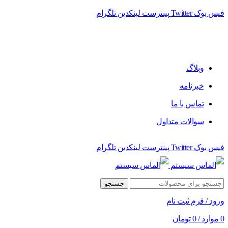
فیس بوک
Twitter
پینترست
لینکدین
تلگرام
فروشگاه الماس سیستم ﻋﺮﺿﻪ کننده اﻧﻮاع ﻣﺤﺼﻮﻻت دﯾﺠﯿﺘﺎل
وبلاگ
خبرنامه
تماس با ما
سوالات متداول
فیس بوک
Twitter
پینترست
لینکدین
تلگرام
جستجو
ورود / فرم ثبت نام
0
موارد
/
0
تومان