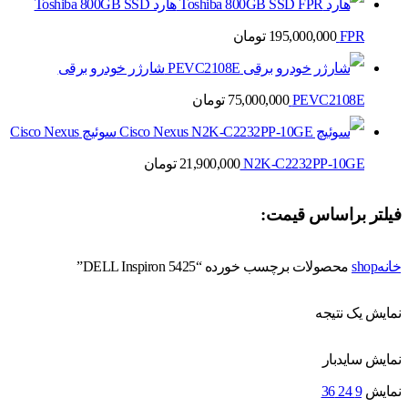
هارد Toshiba 800GB SSD
FPR
195,000,000
تومان
شارژر خودرو برقی
PEVC2108E
75,000,000
تومان
سوئیچ Cisco Nexus
N2K-C2232PP-10GE
21,900,000
تومان
فیلتر براساس قیمت:
خانه
shop
محصولات برچسب خورده “DELL Inspiron 5425”
نمایش یک نتیجه
نمایش سایدبار
نمایش
9
24
36