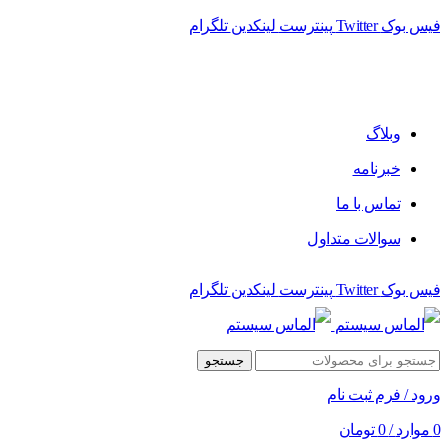
فیس بوک
Twitter
پینترست
لینکدین
تلگرام
فروشگاه الماس سیستم ﻋﺮﺿﻪ کننده اﻧﻮاع ﻣﺤﺼﻮﻻت دﯾﺠﯿﺘﺎل
وبلاگ
خبرنامه
تماس با ما
سوالات متداول
فیس بوک
Twitter
پینترست
لینکدین
تلگرام
جستجو
ورود / فرم ثبت نام
0
موارد
/
0
تومان