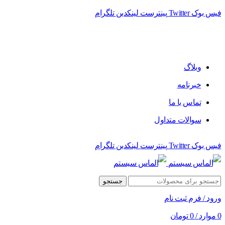
فیس بوک
Twitter
پینترست
لینکدین
تلگرام
فروشگاه الماس سیستم ﻋﺮﺿﻪ کننده اﻧﻮاع ﻣﺤﺼﻮﻻت دﯾﺠﯿﺘﺎل
وبلاگ
خبرنامه
تماس با ما
سوالات متداول
فیس بوک
Twitter
پینترست
لینکدین
تلگرام
جستجو
ورود / فرم ثبت نام
0
موارد
/
0
تومان