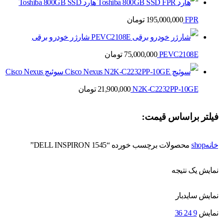
هارد Toshiba 800GB SSD
FPR
195,000,000
تومان
شارژر خودرو برقی
PEVC2108E
75,000,000
تومان
سوئیچ Cisco Nexus
N2K-C2232PP-10GE
21,900,000
تومان
فیلتر براساس قیمت:
خانه
shop
محصولات برچسب خورده “DELL INSPIRON 1545”
نمایش یک نتیجه
نمایش سایدبار
نمایش
9
24
36