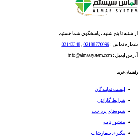
از شنبه تا پنج شنبه ، پاسخگوی شما هستیم
شماره تماس :
02188770099
,
02143348
آدرس ایمیل : info@almassystem.com
راهنمای خرید
لیست نمایندگان
شرایط گارانتی
شیوه‌های پرداخت
منشور نامه
پیگیری سفارشات