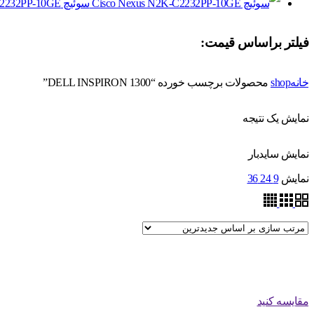
سوئیچ Cisco Nexus N2K-C2232PP-10GE
فیلتر براساس قیمت:
خانه
shop
محصولات برچسب خورده “DELL INSPIRON 1300”
نمایش یک نتیجه
نمایش سایدبار
نمایش
9
24
36
مقایسه کنید