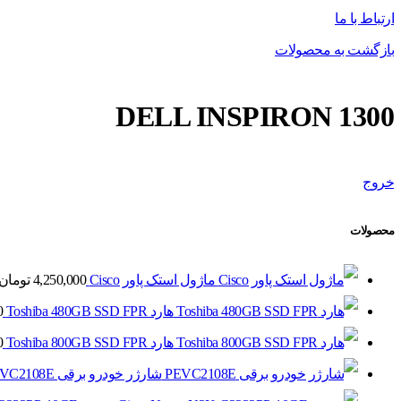
ارتباط با ما
بازگشت به محصولات
DELL INSPIRON 1300
خروج
محصولات
ماژول استک پاور Cisco
4,250,000
تومان
هارد Toshiba 480GB SSD FPR
0
هارد Toshiba 800GB SSD FPR
0
شارژر خودرو برقی PEVC2108E