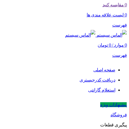
0
مقایسه کنید
0
لیست علاقه مندی ها
فهرست
0
موارد
/
0
تومان
فهرست
صفحه اصلی
دریافت کدرجیستری
استعلام گارانتی
پیشنهادات ویژه
فروشگاه
پیگیری قطعات