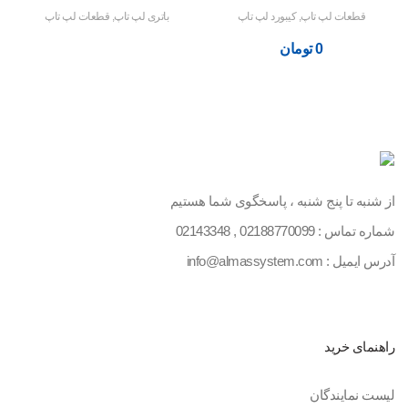
قطعات لپ تاپ
,
کیبورد لپ تاپ
باتری لپ تاپ
,
قطعات لپ تاپ
0
تومان
از شنبه تا پنج شنبه ، پاسخگوی شما هستیم
شماره تماس :
02188770099
,
02143348
آدرس ایمیل : info@almassystem.com
راهنمای خرید
لیست نمایندگان