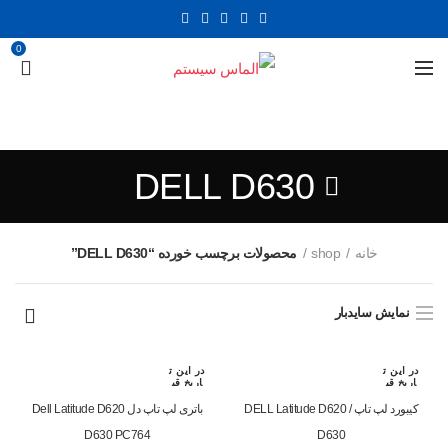
0
DELL D630
خانه
shop
محصولات برچسب خورده “DELL D630”
نمایش سایدبار
در این ت
در این ت
اریخ قب
اریخ قب
لا رزرو
لا رزرو
شده اس
شده اس
کیبورد لپ تاپ DELL Latitude D620 /
باتری لپ تاپ دل Dell Latitude D620
ت
ت
D630 PC764
D630