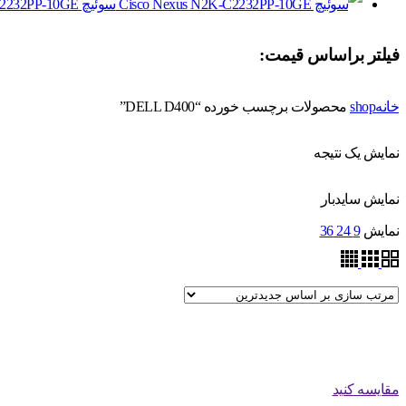
سوئیچ Cisco Nexus N2K-C2232PP-10GE
فیلتر براساس قیمت:
خانه
shop
محصولات برچسب خورده “DELL D400”
نمایش یک نتیجه
نمایش سایدبار
نمایش
9
24
36
مقایسه کنید