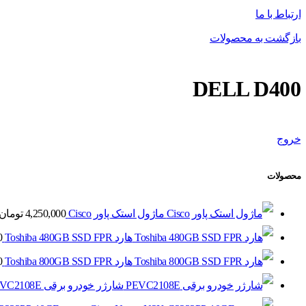
ارتباط با ما
بازگشت به محصولات
DELL D400
خروج
محصولات
ماژول استک پاور Cisco
4,250,000
تومان
هارد Toshiba 480GB SSD FPR
0
هارد Toshiba 800GB SSD FPR
0
شارژر خودرو برقی PEVC2108E