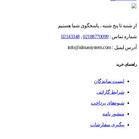
از شنبه تا پنج شنبه ، پاسخگوی شما هستیم
شماره تماس :
02188770099
,
02143348
آدرس ایمیل : info@almassystem.com
راهنمای خرید
لیست نمایندگان
شرایط گارانتی
شیوه‌های پرداخت
منشور نامه
پیگیری سفارشات