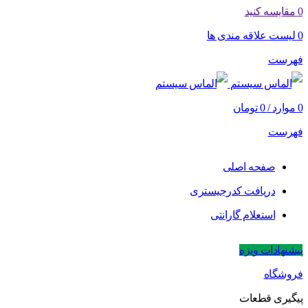
0
مقایسه کنید
0
لیست علاقه مندی ها
فهرست
0
موارد
/
0
تومان
فهرست
صفحه اصلی
دریافت کدرجیستری
استعلام گارانتی
پیشنهادات ویژه
فروشگاه
پیگیری قطعات