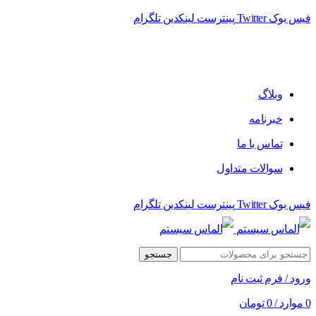
فیس بوک
Twitter
پینترست
لینکدین
تلگرام
فروشگاه الماس سیستم ﻋﺮﺿﻪ کننده اﻧﻮاع ﻣﺤﺼﻮﻻت دﯾﺠﯿﺘﺎل
وبلاگ
خبرنامه
تماس با ما
سوالات متداول
فیس بوک
Twitter
پینترست
لینکدین
تلگرام
جستجو
ورود / فرم ثبت نام
0
موارد
/
0
تومان