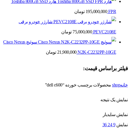
هارد Toshiba 800GB SSD
FPR
195,000,000
تومان
شارژر خودرو برقی
PEVC2108E
75,000,000
تومان
سوئیچ Cisco Nexus
N2K-C2232PP-10GE
21,900,000
تومان
فیلتر براساس قیمت:
خانه
shop
محصولات برچسب خورده “dell c600”
نمایش یک نتیجه
نمایش سایدبار
نمایش
9
24
36