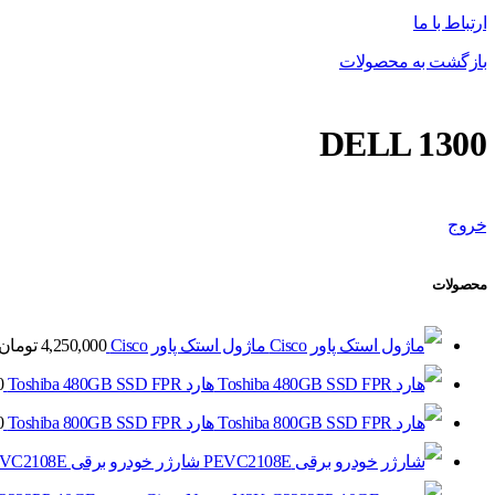
ارتباط با ما
بازگشت به محصولات
DELL 1300
خروج
محصولات
ماژول استک پاور Cisco
4,250,000
تومان
هارد Toshiba 480GB SSD FPR
0
هارد Toshiba 800GB SSD FPR
0
شارژر خودرو برقی PEVC2108E