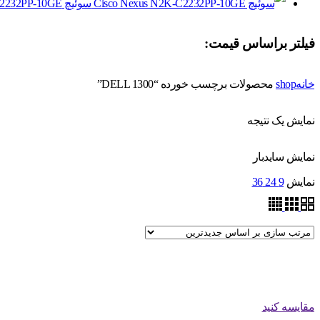
سوئیچ Cisco Nexus N2K-C2232PP-10GE
فیلتر براساس قیمت:
خانه
shop
محصولات برچسب خورده “DELL 1300”
نمایش یک نتیجه
نمایش سایدبار
نمایش
9
24
36
مقایسه کنید