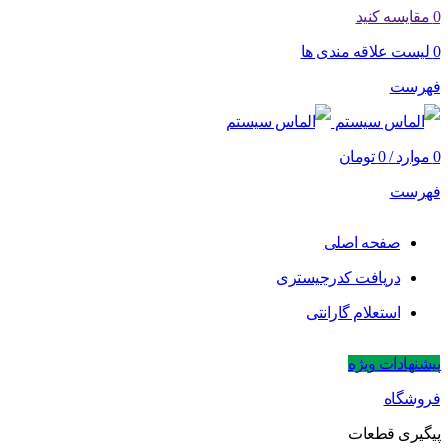
0
مقایسه کنید
0
لیست علاقه مندی ها
فهرست
0
موارد
/
0
تومان
فهرست
صفحه اصلی
دریافت کدرجیستری
استعلام گارانتی
پیشنهادات ویژه
فروشگاه
پیگیری قطعات