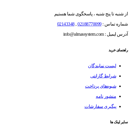
از شنبه تا پنج شنبه ، پاسخگوی شما هستیم
شماره تماس :
02188770099
,
02143348
آدرس ایمیل : info@almassystem.com
راهنمای خرید
لیست نمایندگان
شرایط گارانتی
شیوه‌های پرداخت
منشور نامه
پیگیری سفارشات
سایر لینک ها