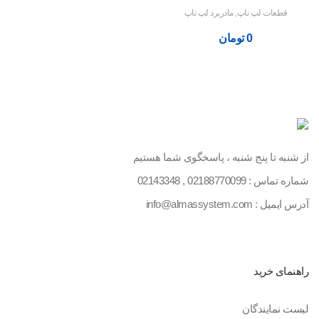
قطعات لپ تاپ
,
مادربرد لپ تاپ
0
تومان
از شنبه تا پنج شنبه ، پاسخگوی شما هستیم
شماره تماس :
02188770099
,
02143348
آدرس ایمیل : info@almassystem.com
راهنمای خرید
لیست نمایندگان