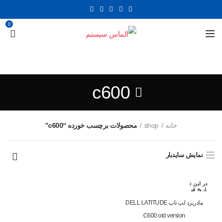
0
c600
خانه
shop
محصولات برچسب خورده “c600”
نمایش سایدبار
در این ت
اریخ قب
لا رزرو
شده اس
مادربرد لپ تاپ DELL LATITUDE
ت
C600 old version