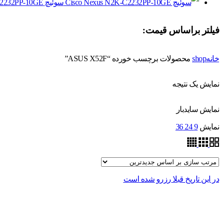
سوئیچ Cisco Nexus N2K-C2232PP-10GE
فیلتر براساس قیمت:
خانه
shop
محصولات برچسب خورده “ASUS X52F”
نمایش یک نتیجه
نمایش سایدبار
نمایش
9
24
36
در این تاریخ قبلا رزرو شده است