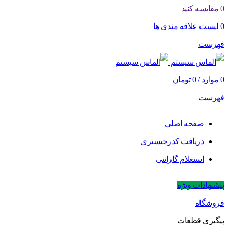
0
مقایسه کنید
0
لیست علاقه مندی ها
فهرست
0
موارد
/
0
تومان
فهرست
صفحه اصلی
دریافت کدرجیستری
استعلام گارانتی
پیشنهادات ویژه
فروشگاه
پیگیری قطعات