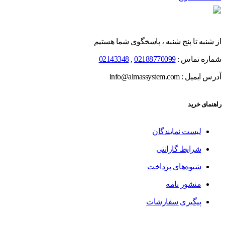
از شنبه تا پنج شنبه ، پاسخگوی شما هستیم
شماره تماس :
02188770099
,
02143348
آدرس ایمیل : info@almassystem.com
راهنمای خرید
لیست نمایندگان
شرایط گارانتی
شیوه‌های پرداخت
منشور نامه
پیگیری سفارشات