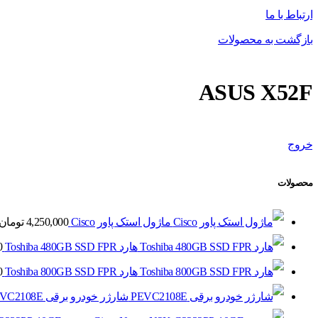
ارتباط با ما
بازگشت به محصولات
ASUS X52F
خروج
محصولات
ماژول استک پاور Cisco
4,250,000
تومان
هارد Toshiba 480GB SSD FPR
0
هارد Toshiba 800GB SSD FPR
0
شارژر خودرو برقی PEVC2108E