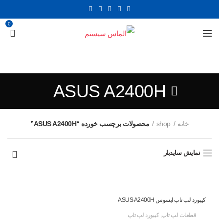
0
ASUS A2400H
خانه
shop
محصولات برچسب خورده “ASUS A2400H”
نمایش سایدبار
کیبورد لپ تاپ ایسوس ASUS A2400H
قطعات لپ تاپ
,
کیبورد لپ تاپ