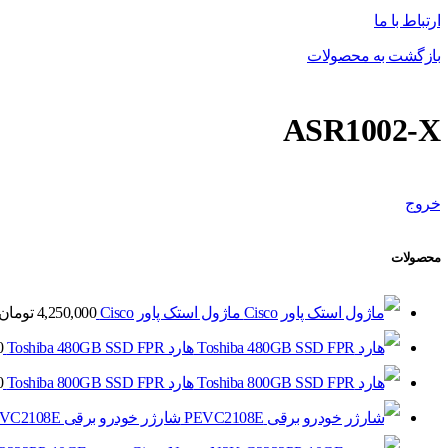
ارتباط با ما
بازگشت به محصولات
ASR1002-X
خروج
محصولات
ماژول استک پاور Cisco
4,250,000
تومان
هارد Toshiba 480GB SSD FPR
0
هارد Toshiba 800GB SSD FPR
0
شارژر خودرو برقی PEVC2108E