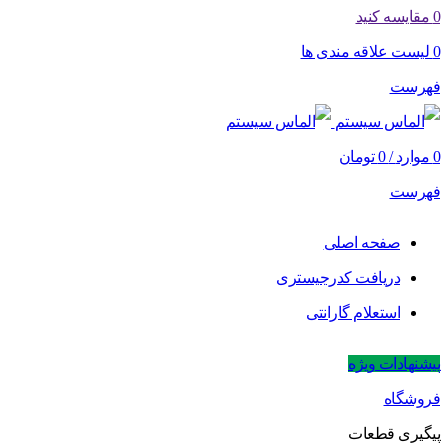
0
مقایسه کنید
0
لیست علاقه مندی ها
فهرست
0
موارد
/
0
تومان
فهرست
صفحه اصلی
دریافت کدرجیستری
استعلام گارانتی
پیشنهادات ویژه
فروشگاه
پیگیری قطعات