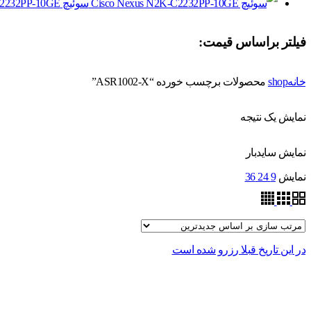
سوئیچ Cisco Nexus N2K-C2232PP-10GE
فیلتر براساس قیمت:
خانه
shop
محصولات برچسب خورده “ASR1002-X”
نمایش یک نتیجه
نمایش سایدبار
نمایش
9
24
36
در این تاریخ قبلا رزرو شده است